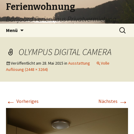
Ferienwohnung
Banjaard Ferienhaus Privatvermietung
Zum
Suchen
Menü
Inhalt
nach:
springen
OLYMPUS DIGITAL CAMERA
Veröffentlicht am
28. Mai 2015
in
Ausstattung
Volle
Auflösung (2448 × 3264)
←
→
Vorheriges
Nächstes