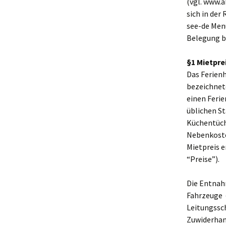
(vgl. www.
sich in der
see-de Men
Belegung be
§1 Mietpre
Das Ferienh
bezeichnet
einen Ferie
üblichen St
Küchentüch
Nebenkoste
Mietpreis e
“Preise”).
Die Entnah
Fahrzeuge –
Leitungssc
Zuwiderhand