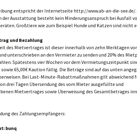
ibung entspricht der Internetseite http://www.ab-an-die-see.de/.
h der Ausstattung besteht kein Minderungsanspruch bei Ausfall v
räten. Großtiere wie zum Beispiel Hunde und Katzen sind nicht e
trag und Bezahlung
eit des Mietvertrages ist dieser innerhalb von zehn Werktagen vo
 und unterschrieben an den Vermieter zu senden und 20% des Mietp
zahlen. Spätestens vier Wochen vor dem Vermietungszeitpunkt sin
sowie 65,00€ Kaution fällig. Die Beträge sind auf das unten ange
berweisen. Bei Last-Minute-Rabattmaßnahmen gilt abweichend f
von drei Tagen Übersendung des vom Mieter ausgefüllte und
ebenen Mietvertrages sowie Überweisung des Gesamtbetrages inn
dung des Zahlungsempfängers:
ut: bunq