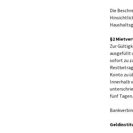
Die Beschre
Hinsichtlic
Haushaltsge
§2 Mietver
Zur Gültigk
ausgefüllt
sofort zu 
Restbetrag 
Konto zu ü
Innerhalb 
unterschri
fünf Tagen.
Bankverbin
Geldinstit