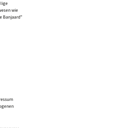
lige
nwesen wie
e Banjaard”
pressum
zogenen
……………