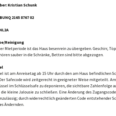
er: Kristian Schunk
BUNQ 2165 8767 02
NL2A
be/Reinigung
r Mietperiode ist das Haus besenrein zu übergeben. Geschirr, Töp
ören sauber in die Schränke, Betten sind bitte abgezogen.
el
el ist am Anreisetag ab 15 Uhr durch den am Haus befindlichen S
 Der Safecode wird zeitgerecht in geeigneter Weise mitgeteilt. A
lüssel im Schlüsselsafe zu deponieren, die sichtbare Zahlenfolge a
 die kleine Jalousie zu schließen. Eine Änderung des Zugangscod
 unzulässig; durch widerrechtlich geänderten Code entstehender S
des Ändernden.