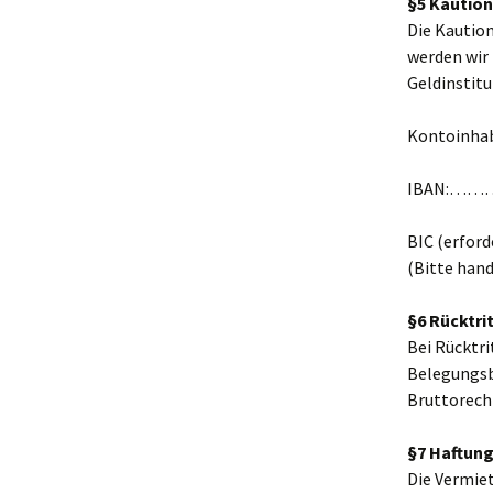
§5 Kaution
Die Kaution
werden wir
Geldi
Konto
IBAN:
BIC (e
(Bitte hand
§6 Rücktri
Bei Rücktr
Belegungsbe
Bruttorech
§7 Haftun
Die Vermiet