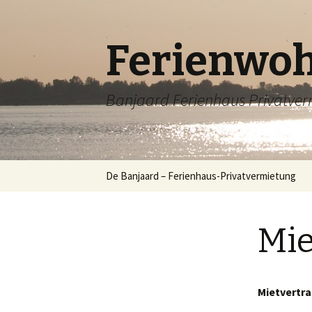
Ferienwo
Banjaard Ferienhaus Privatve
Zum
De Banjaard – Ferienhaus-Privatvermietung
Inhalt
springen
Mie
Mietvertr