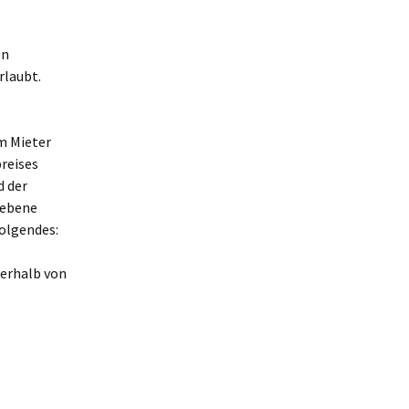
on
rlaubt.
m Mieter
reises
d der
gebene
olgendes:
erhalb von