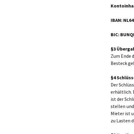
Kontoinhab
IBAN: NL64
BIC: BUNQ
§3 Überga
Zum Ende de
Besteck geh
§4 Schlüss
Der Schlüss
erhältlich.
ist der Sch
stellen und
Mieter ist
zu Lasten 