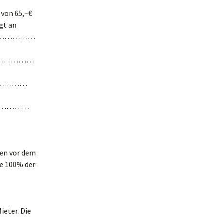
 von 65,–€
gt an
………………
………………
…………
……………
ten vor dem
de 100% der
ieter. Die