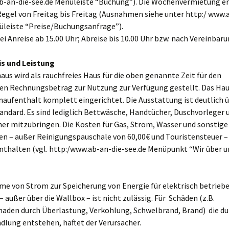
ab-an-die-see.de Menüleiste “Buchung”). Die Wochenvermietung er
 Regel von Freitag bis Freitag (Ausnahmen siehe unter http:/ www.
üleiste “Preise/Buchungsanfrage”).
i Anreise ab 15.00 Uhr; Abreise bis 10.00 Uhr bzw. nach Vereinbaru
is und Leistung
aus wird als rauchfreies Haus für die oben genannte Zeit für den
en Rechnungsbetrag zur Nutzung zur Verfügung gestellt. Das Haus
naufenthalt komplett eingerichtet. Die Ausstattung ist deutlich 
andard. Es sind lediglich Bettwäsche, Handtücher, Duschvorleger 
er mitzubringen. Die Kosten für Gas, Strom, Wasser und sonstige
n – außer Reinigungspauschale von 60,00€ und Touristensteuer – 
nthalten (vgl. http:/www.ab-an-die-see.de Menüpunkt “Wir über u
me von Strom zur Speicherung von Energie für elektrisch betrieb
 außer über die Wallbox – ist nicht zulässig. Für Schäden (z.B.
haden durch Überlastung, Verkohlung, Schwelbrand, Brand) die du
lung entstehen, haftet der Verursacher.