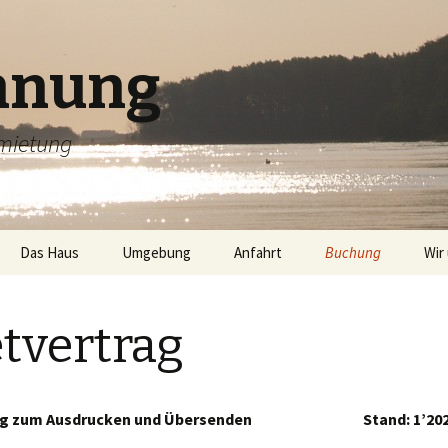
hnung
rmietung
Das Haus
Umgebung
Anfahrt
Buchung
Wir
Lage
Freizeit
Preise /
Buchungsanfrage
tvertrag
Ausstattung
Mietvertrag
ag
zum Ausdrucken und Übersenden Stand: 1’202