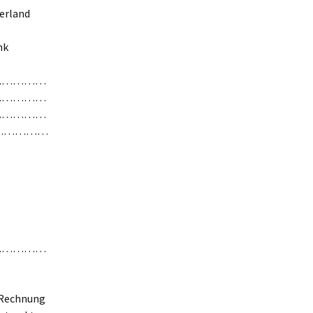
erland
nk
……………
……………
……………
……………
……………
. Rechnung