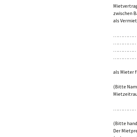
Mietvertra
zwischen B
als Vermiet
…………
…………
…………
…………
als Mieter 
(Bitte Name
Mietzeitra
…………
(Bitte hand
Der Mietpr