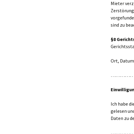
Mieter verz
Zerstörunge
vorgefunde
sind zu bea
§8 Gericht
Gerichtssta
Ort, Datum,
…………
Einwilligu
Ich habe d
gelesen un
Daten zu d
…………