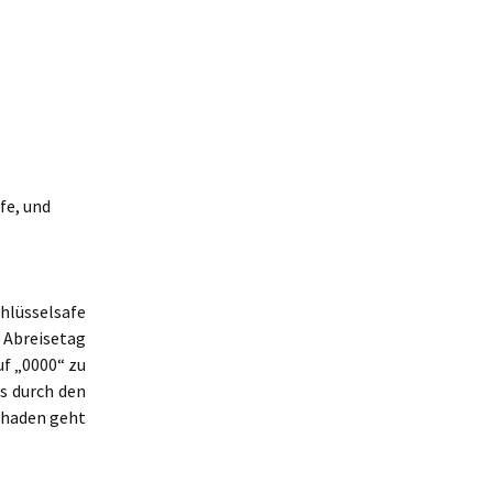
fe, und
chlüsselsafe
m Abreisetag
uf „0000“ zu
es durch den
chaden geht