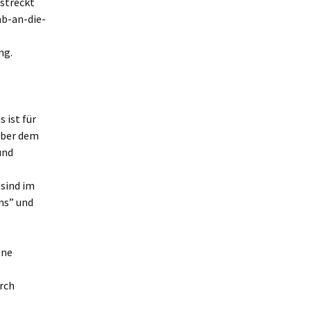
streckt
ab-an-die-
ng.
 ist für
über dem
und
sind im
ns” und
ene
rch