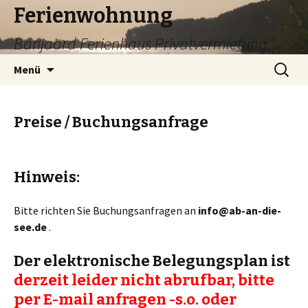
Ferienwohnung
Banjaard Ferienhaus Privatvermietung
Zum
Suchen
Menü
Inhalt
nach:
springen
Preise / Buchungsanfrage
Hinweis:
Bitte richten Sie Buchungsanfragen an
info@ab-an-die-
see.de
.
Der elektronische Belegungsplan ist
derzeit leider nicht abrufbar, bitte
per E-mail anfragen -s.o. oder